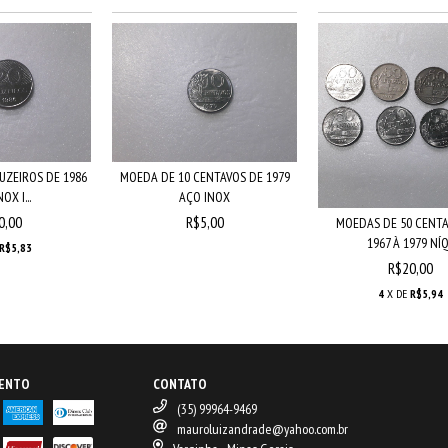
UZEIROS DE 1986
MOEDA DE 10 CENTAVOS DE 1979
OX I...
AÇO INOX
0,00
R$5,00
MOEDAS DE 50 CENTA
1967 À 1979 NÍQ.
R$5,83
R$20,00
4
X DE
R$5,94
MENTO
CONTATO
(35) 99964-9469
mauroluizandrade@yahoo.com.br