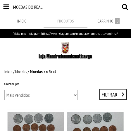
MOEDAS DO REAL
INÍCIO
PRODUTOS
CARRINHO
0
Visite meu Instagram https://www.instagram.com/mandradenumismaticavarginha/
Início
/
Moedas
/
Moedas do Real
Ordenar por
FILTRAR