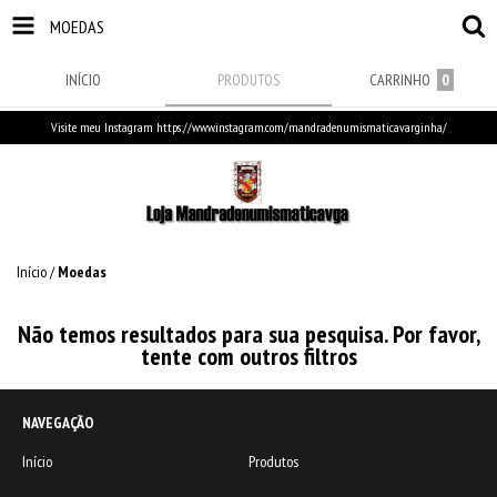
MOEDAS
INÍCIO
PRODUTOS
CARRINHO
0
Visite meu Instagram https://www.instagram.com/mandradenumismaticavarginha/
Início
/
Moedas
Não temos resultados para sua pesquisa. Por favor,
tente com outros filtros
NAVEGAÇÃO
Início
Produtos