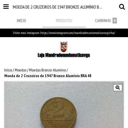
MOEDA DE 2 CRUZEIROS DE 1947 BRONZE ALUMÍNIO BRA 48
INÍCIO
PRODUTOS
CARRINHO
0
Visite meu Instagram https://www.instagram.com/mandradenumismaticavarginha/
Início
/
Moedas
/
Moedas Bronze Alumínio
/
Moeda de 2 Cruzeiros de 1947 Bronze Alumínio BRA 48