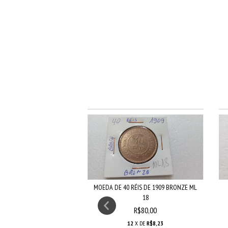
0 RÉIS DE 1907 BRONZE
MOEDA DE 40 RÉIS DE 1909 BRONZE ML
REPUBLIC...
18
R$60,00
R$80,00
2
X DE
R$6,17
12
X DE
R$8,23