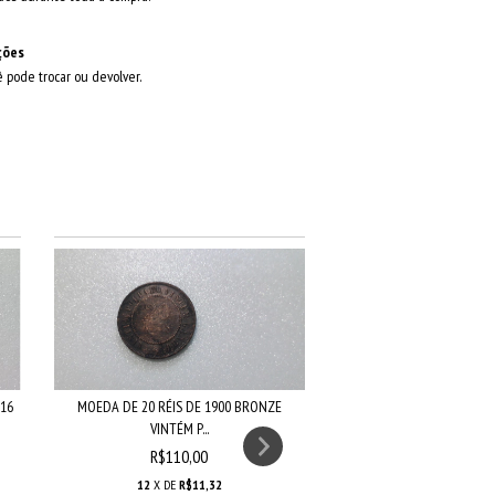
ções
ê pode trocar ou devolver.
 16
MOEDA DE 20 RÉIS DE 1900 BRONZE
VINTÉM P...
R$110,00
12
X DE
R$11,32