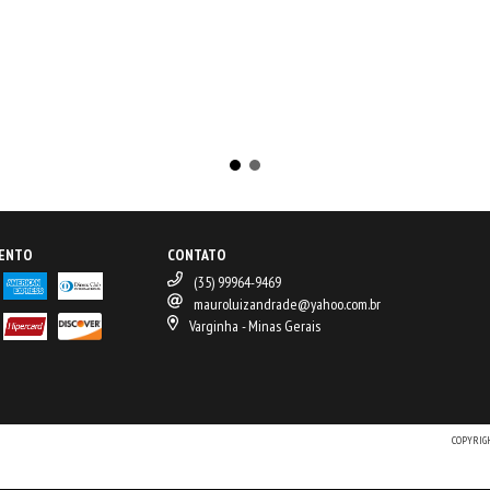
MENTO
CONTATO
(35) 99964-9469
mauroluizandrade@yahoo.com.br
Varginha - Minas Gerais
COPYRIG