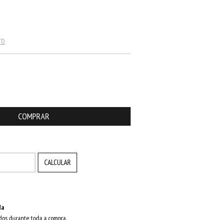
TO
ALTERAR CEP
CALCULAR
da
dos durante toda a compra.