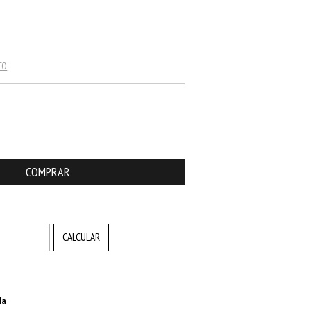
TO
ALTERAR CEP
CALCULAR
da