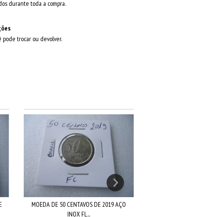
dos durante toda a compra.
ções
ê pode trocar ou devolver.
MOEDA DE 50 CENTAVOS
INOX FA...
E
MOEDA DE 50 CENTAVOS DE 2019 AÇO
R$2,00
INOX FL...