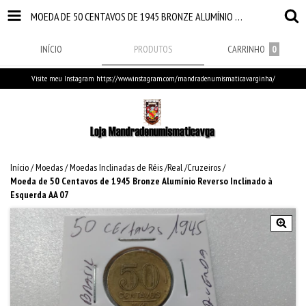
MOEDA DE 50 CENTAVOS DE 1945 BRONZE ALUMÍNIO REVERSO INCLINADO À ESQUERDA AA 07
INÍCIO
PRODUTOS
CARRINHO
0
Visite meu Instagram https://www.instagram.com/mandradenumismaticavarginha/
Início
/
Moedas
/
Moedas Inclinadas de Réis /Real /Cruzeiros
/
Moeda de 50 Centavos de 1945 Bronze Alumínio Reverso Inclinado à
Esquerda AA 07