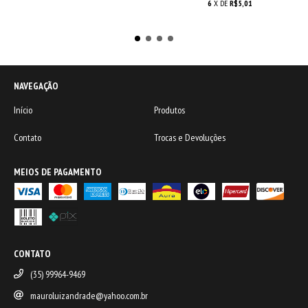
6
X DE
R$5,01
NAVEGAÇÃO
Início
Produtos
Contato
Trocas e Devoluções
MEIOS DE PAGAMENTO
CONTATO
(35) 99964-9469
mauroluizandrade@yahoo.com.br