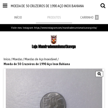
MOEDA DE 50 CRUZEIROS DE 1990 AÇO INOX BAHIANA
INÍCIO
PRODUTOS
CARRINHO
0
Visite meu Instagram https://www.instagram.com/mandradenumismaticavarginha/
Início
/
Moedas
/
Moedas de Aço Inoxidável
/
Moeda de 50 Cruzeiros de 1990 Aço Inox Bahiana