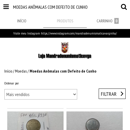
MOEDAS ANÔMALAS COM DEFEITO DE CUNHO
INÍCIO
PRODUTOS
CARRINHO
0
Visite meu Instagram https://www.instagram.com/mandradenumismaticavarginha/
Início
/
Moedas
/
Moedas Anômalas com Defeito de Cunho
Ordenar por
FILTRAR