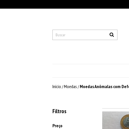
Início
Moedas
Moedas Anômalas com Defe
/
/
Filtros
Preço