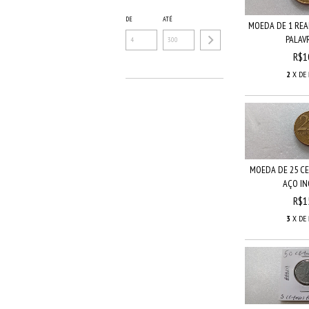
DE
ATÉ
MOEDA DE 1 REA
PALAVR
R$1
2
X DE
MOEDA DE 25 CE
AÇO INO
R$1
3
X DE