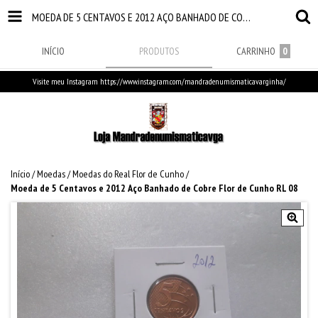
MOEDA DE 5 CENTAVOS E 2012 AÇO BANHADO DE COBRE FLOR DE CUNHO RL 08
INÍCIO
PRODUTOS
CARRINHO
0
Visite meu Instagram https://www.instagram.com/mandradenumismaticavarginha/
Início
/
Moedas
/
Moedas do Real Flor de Cunho
/
Moeda de 5 Centavos e 2012 Aço Banhado de Cobre Flor de Cunho RL 08