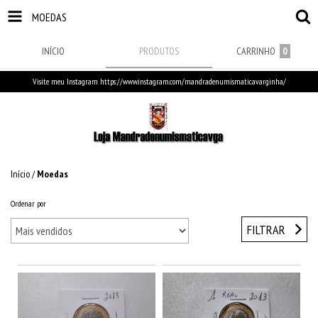
MOEDAS
INÍCIO
PRODUTOS
CARRINHO
0
Visite meu Instagram https://www.instagram.com/mandradenumismaticavarginha/
Início
/
Moedas
Ordenar por
FILTRAR