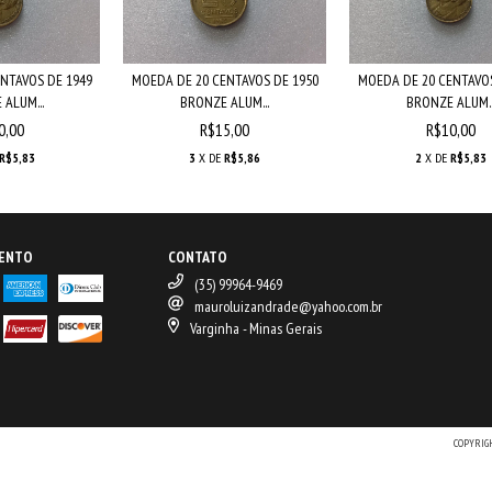
NTAVOS DE 1949
MOEDA DE 20 CENTAVOS DE 1950
MOEDA DE 20 CENTAVOS
ALUM...
BRONZE ALUM...
BRONZE ALUM..
0,00
R$15,00
R$10,00
R$5,83
3
X DE
R$5,86
2
X DE
R$5,83
MENTO
CONTATO
(35) 99964-9469
mauroluizandrade@yahoo.com.br
Varginha - Minas Gerais
COPYRIG