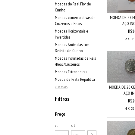
Moedas do Real Flor de
Cunho
Moedas comemorativas de
MOEDA DE 5 CE
Cruzeiros e Reais
AÇO INO
R$1
Moedas Horizontais e
Invertidas
2
X DE
Moedas Anômalas com
Defeito de Cunho
Moedas Inclinadas de Réis
/Real /Cruzeiros
Moedas Estrangeiras
Moeda de Prata República
MOEDA DE 20 CE
VER MAIS
AÇO INO
Filtros
R$2
4
X DE
Preço
DE
ATÉ